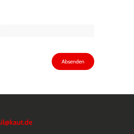
*
Absenden
il@kaut.de