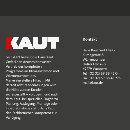
Kontakt
Hans Kaut GmbH & Co
Klimageräte &
Seit 2010 betreut die Hans Kaut
Wärmepumpen
GmbH den deutschlandweiten
Hölker Feld 6-8
Vertrieb des kompletten
42279 Wuppertal
Programms an Klimasystemen und
Tel. (02 02) 69 88 45 0
Wärmepumpen des
Fax (02 02) 69 88 45 225
Markenherstellers Hitachi. Mit
mail@kaut.de
derzeit acht Niederlassungen wird
die Nähe zu den Kunden
sichergestellt – vor, beim und nach
dem Kauf. Bei speziellen Fragen zu
Planung, Auslegung, Montage oder
Inbetriebnahme steht Hans Kaut
den Fachbetrieben kompetent zur
Verfügung.