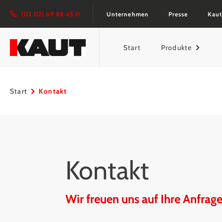
springen
Zur Hauptnavigation springen
(02 02) 69 88 45 0
Unternehmen
Presse
Kaut
Start
Produkte
Start
Kontakt
Kontakt
Wir freuen uns auf Ihre Anfrag