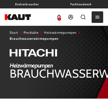
Endverbraucher
Fachhandwerk
alt springen
0
Start
Produkte
Heizwärmepumpen
Brauchwasserwärmepumpen
Heizwärmepumpen
BRAUCHWASSER