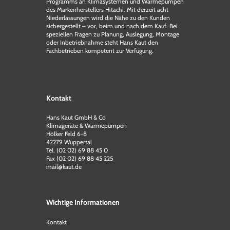
Programms an Klimasystemen und Wärmepumpen
des Markenherstellers Hitachi. Mit derzeit acht
Niederlassungen wird die Nähe zu den Kunden
sichergestellt – vor, beim und nach dem Kauf. Bei
speziellen Fragen zu Planung, Auslegung, Montage
oder Inbetriebnahme steht Hans Kaut den
Fachbetrieben kompetent zur Verfügung.
Kontakt
Hans Kaut GmbH & Co
Klimageräte & Wärmepumpen
Hölker Feld 6-8
42279 Wuppertal
Tel. (02 02) 69 88 45 0
Fax (02 02) 69 88 45 225
mail@kaut.de
Wichtige Informationen
Kontakt