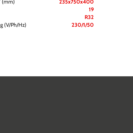
T (mm)
235x750x400
19
R32
g (V/Ph/Hz)
230/1/50