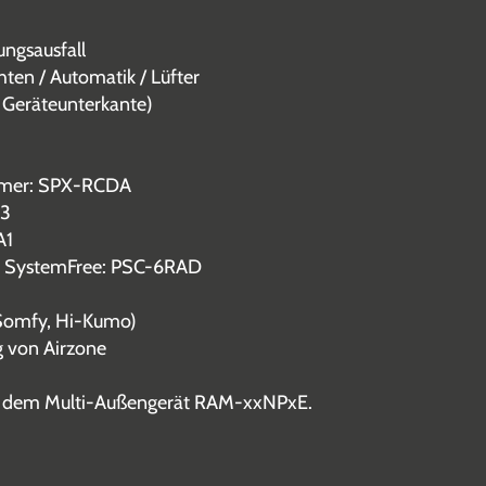
ngsausfall
hten / Automatik / Lüfter
Geräteunterkante)
Timer: SPX-RCDA
T3
A1
as SystemFree: PSC-6RAD
(Somfy, Hi-Kumo)
g von Airzone
mit dem Multi-Außengerät RAM-xxNPxE.