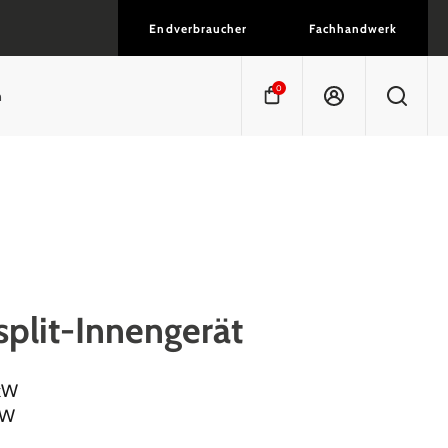
Endverbraucher
Fachhandwerk
0
n
split-Innengerät
 kW
kW