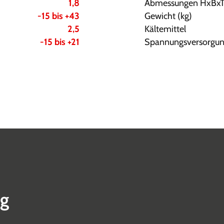
1,8
Abmessungen HxBx
-15 bis +43
Gewicht (kg)
2,5
Kältemittel
-15 bis +21
Spannungsversorgun
ng