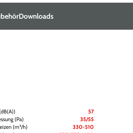
Zubehör
Downloads
(dB(A))
57
essung (Pa)
35/55
eizen (m³/h)
330-510