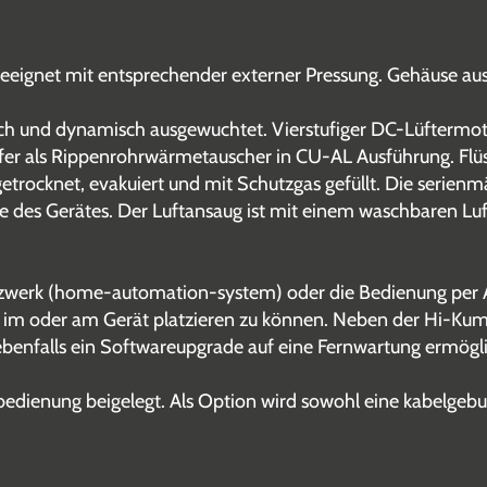
geeignet mit entsprechender externer Pressung. Gehäuse a
tisch und dynamisch ausgewuchtet. Vierstufiger DC-Lüftermot
r als Rippenrohrwärmetauscher in CU-AL Ausführung. Flüssi
 getrocknet, evakuiert und mit Schutzgas gefüllt. Die seri
des Gerätes. Der Luftansaug ist mit einem waschbaren Luft
zwerk (home-automation-system) oder die Bedienung per AP
im oder am Gerät platzieren zu können. Neben der Hi-Kumo
n ebenfalls ein Softwareupgrade auf eine Fernwartung ermög
bedienung beigelegt. Als Option wird sowohl eine kabelgeb