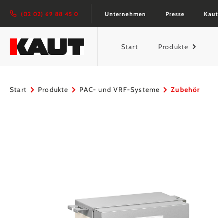
springen
Zur Hauptnavigation springen
(02 02) 69 88 45 0
Unternehmen
Presse
Kaut
Start
Produkte
Start
Produkte
PAC- und VRF-Systeme
Zubehör
Bildergalerie überspringen