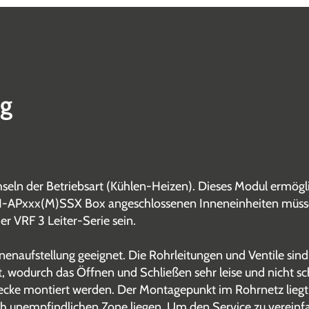
ng
seln der Betriebsart (Kühlen-Heizen). Dieses Modul ermögl
CH-APxxx(M)SSX Box angeschlossenen Inneneinheiten müssen
er VRF 3 Leiter-Serie sein.
naufstellung geeignet. Die Rohrleitungen und Ventile sind im
t, wodurch das Öffnen und Schließen sehr leise und nicht sc
Decke montiert werden. Der Montagepunkt im Rohrnetz lieg
ch unempfindlichen Zone liegen. Um den Service zu vereinfa