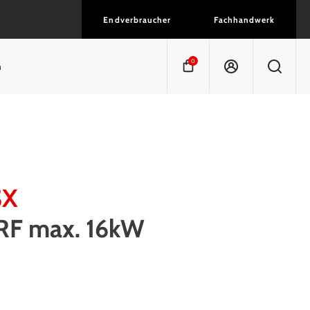
Endverbraucher
Fachhandwerk
0
n
SX
VRF max. 16kW