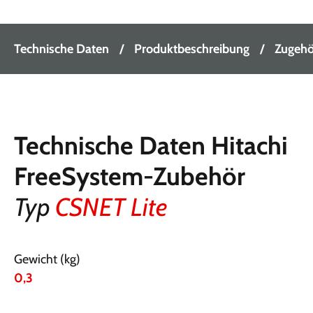
Technische Daten
Produktbeschreibung
Zugehör
Technische Daten Hitachi
FreeSystem-Zubehör
Typ
CSNET Lite
Gewicht (kg)
0,3