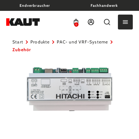
Endverbraucher
Fachhandwerk
alt springen
0
Start
Produkte
PAC- und VRF-Systeme
Zubehör
Bildergalerie überspringen