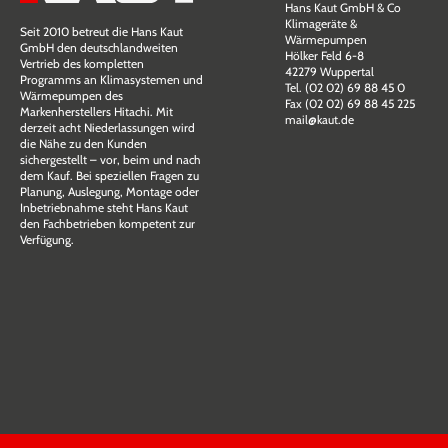
Hans Kaut GmbH & Co
Klimageräte &
Seit 2010 betreut die Hans Kaut
Wärmepumpen
GmbH den deutschlandweiten
Hölker Feld 6-8
Vertrieb des kompletten
42279 Wuppertal
Programms an Klimasystemen und
Tel. (02 02) 69 88 45 0
Wärmepumpen des
Fax (02 02) 69 88 45 225
Markenherstellers Hitachi. Mit
mail@kaut.de
derzeit acht Niederlassungen wird
die Nähe zu den Kunden
sichergestellt – vor, beim und nach
dem Kauf. Bei speziellen Fragen zu
Planung, Auslegung, Montage oder
Inbetriebnahme steht Hans Kaut
den Fachbetrieben kompetent zur
Verfügung.