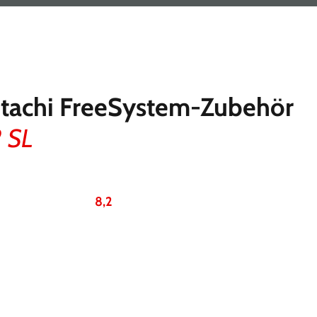
itachi FreeSystem-Zubehör
 SL
8,2