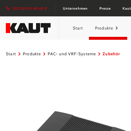
springen
Zur Hauptnavigation springen
(02 02) 69 88 45 0
Unternehmen
Presse
Kaut
Start
Produkte
Start
Produkte
PAC- und VRF-Systeme
Zubehör
Bildergalerie überspringen