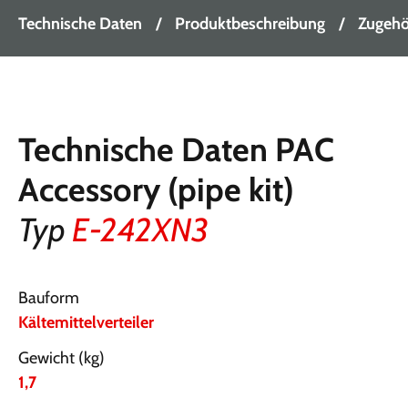
Technische Daten
Produktbeschreibung
Zugehör
Technische Daten PAC
Accessory (pipe kit)
Typ
E-242XN3
Bauform
Kältemittelverteiler
Gewicht (kg)
1,7