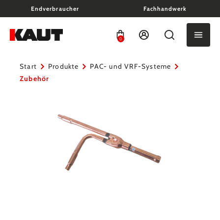
Endverbraucher
Fachhandwerk
alt springen
0
Start
Produkte
PAC- und VRF-Systeme
Zubehör
Bildergalerie überspringen