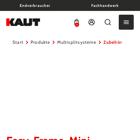
Endverbraucher
Fachhandwerk
alt springen
0
Start
Produkte
Multisplitsysteme
Zubehör
Bildergalerie überspringen