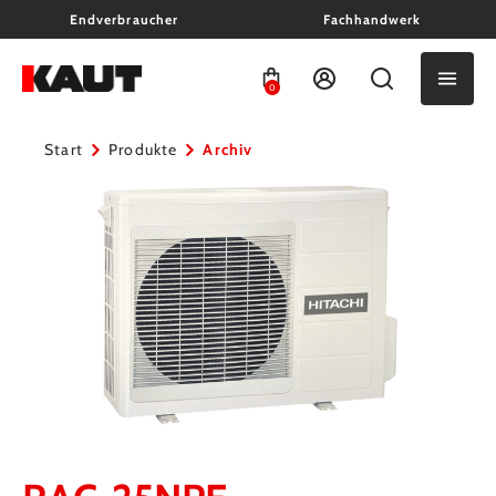
Endverbraucher
Fachhandwerk
alt springen
0
Start
Produkte
Archiv
Bildergalerie überspringen