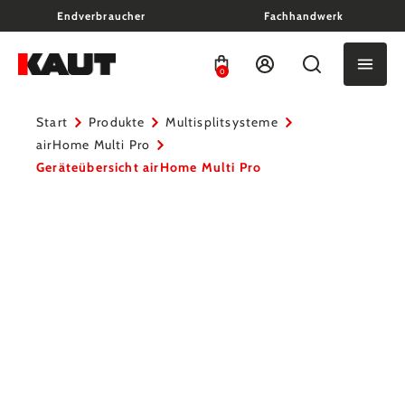
Endverbraucher
Fachhandwerk
alt springen
0
Start
Produkte
Multisplitsysteme
airHome Multi Pro
Geräteübersicht airHome Multi Pro
Bildergalerie überspringen