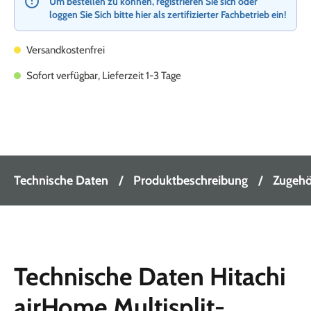
Um bestellen zu können, registrieren Sie sich oder
loggen Sie Sich bitte hier als zertifizierter Fachbetrieb ein!
Versandkostenfrei
Sofort verfügbar, Lieferzeit 1-3 Tage
Technische Daten
Produktbeschreibung
Zugehör
Technische Daten Hitachi
airHome Multisplit-