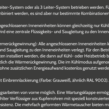
Leiter-System oder als 3 Leiter-System betrieben werden. 
iniert werden, es sind aber nur bestimmte Kombinationen 
eschlossenen Inneneinheiten können gleichzeitig nur Kühlen
ird eine zentrale Flüssigkeits- und Saugleitung zu den Innen
erückgewinnung): Alle angeschlossenen Inneneinheiten kö
 und Saugleitung zu den Inneneinheiten verlegt. Für den Bet
n installiert werden, die dann auf Kühl- oder Heizbetrieb 
lich die Wärmerückgewinnung. Die im Kühlmodus aufgenom
 ohne zusätzlichen Energieaufwand kostenlos genutzt werd
t Einbrennlackierung (Farbe: Grauweiß, ähnlich RAL 9002).
gsarbeiten von vorne möglich. Eine Wartungsklappe ermöglic
lter Verflüssiger aus Kupferrohren mit speziell konstruierte
stenz. Die mehrfach geformten Wärmetauscher bieten mit 