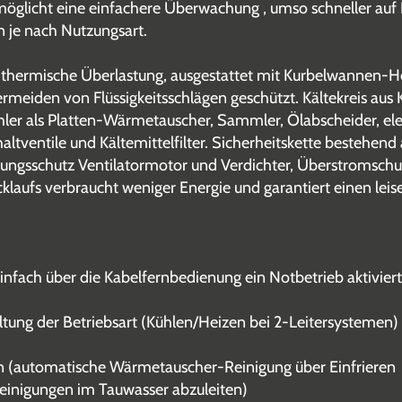
rmöglicht eine einfachere Überwachung , umso schneller auf
 je nach Nutzungsart.
thermische Überlastung, ausgestattet mit Kurbelwannen-Hei
rmeiden von Flüssigkeitsschlägen geschützt. Kältekreis aus
kühler als Platten-Wärmetauscher, Sammler, Ölabscheider, el
ventile und Kältemittelfilter. Sicherheitskette bestehend
zungsschutz Ventilatormotor und Verdichter, Überstromsch
laufs verbraucht weniger Energie und garantiert einen leise
 einfach über die Kabelfernbedienung ein Notbetrieb aktivi
tung der Betriebsart (Kühlen/Heizen bei 2-Leitersystemen)
n (automatische Wärmetauscher-Reinigung über Einfrieren
einigungen im Tauwasser abzuleiten)