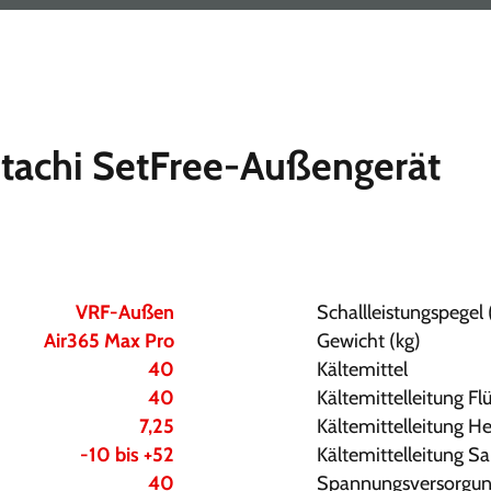
itachi SetFree-Außengerät
VRF-Außen
Schallleistungspegel 
Air365 Max Pro
Gewicht (kg)
40
Kältemittel
40
Kältemittelleitung Fl
7,25
Kältemittelleitung 
-10 bis +52
Kältemittelleitung 
40
Spannungsversorgun