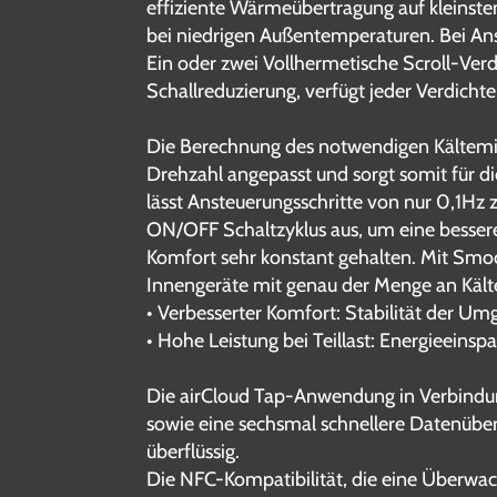
effiziente Wärmeübertragung auf kleinst
bei niedrigen Außentemperaturen. Bei Ans
Ein oder zwei Vollhermetische Scroll-Ver
Schallreduzierung, verfügt jeder Verdicht
Die Berechnung des notwendigen Kältemit
Drehzahl angepasst und sorgt somit für d
lässt Ansteuerungsschritte von nur 0,1Hz 
ON/OFF Schaltzyklus aus, um eine bessere
Komfort sehr konstant gehalten. Mit Smoo
Innengeräte mit genau der Menge an Kältem
• Verbesserter Komfort: Stabilität der 
• Hohe Leistung bei Teillast: Energieeinsp
Die airCloud Tap-Anwendung in Verbindun
sowie eine sechsmal schnellere Datenüb
überflüssig.
Die NFC-Kompatibilität, die eine Überwa