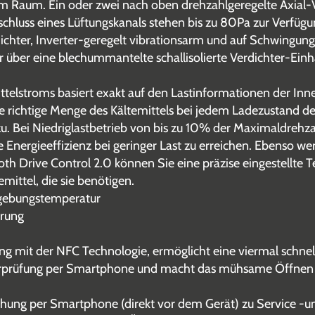
em Raum. Ein oder zwei nach oben drehzahlgeregelte Axial-
chluss eines Lüftungskanals stehen bis zu 80Pa zur Verfügu
dichter, Inverter-geregelt vibrationsarm und auf Schwingun
er über eine blechummantelte schallisolierte Verdichter-Ein
telstroms basiert exakt auf den Lastinformationen der Inn
ie richtige Menge des Kältemittels bei jedem Ladezustand d
zu. Bei Niedriglastbetrieb von bis zu 10% der Maximaldrehza
 Energieeffizienz bei geringer Last zu erreichen. Ebenso 
th Drive Control 2.0 können Sie eine präzise eingestellte 
ittel, die sie benötigen.
Umgebungstemperatur
arung
g mit der NFC Technologie, ermöglicht eine viermal schnel
erprüfung per Smartphone und macht das mühsame Öffnen 
chung per Smartphone (direkt vor dem Gerät) zu Service -