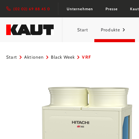
springen
Zur Hauptnavigation springen
(02 02) 69 88 45 0
Unternehmen
Presse
Kaut
Start
Produkte
Start
Aktionen
Black Week
VRF
Bildergalerie überspringen