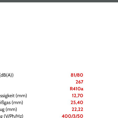
(dB(A))
81/80
267
R410a
üssigkeit (mm)
12,70
Heißgas (mm)
25,40
Saug (mm)
22,22
g (V/Ph/Hz)
400/3/50