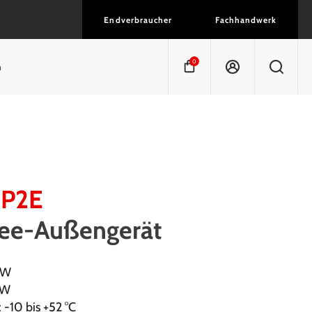
Endverbraucher
Fachhandwerk
0
n
P2E
ree-Außengerät
kW
kW
 -10 bis +52 °C