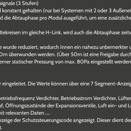
ignale (3 Stufen)
rd konstant gehalten (nur bei Systemen mit 2 oder 3 Außene
 die Abtauphase pro Modul ausgeführt, um eine zusätzliche
ekreisen im gleiche H-Link, wird auch die Abtauphase zeit
e wurde reduziert, wodurch Innen ein nahezu unbemerkter u
110m überwunden werden. (Über 50m ist eine Freigabe durc
erner statischer Pressung von max. 80Pa eingestellt werden
r eingeleitet. Die Werte können über eine 7 Segment-Anzei
triebsfrequenz Verdichter, Betriebsstrom Verdichter, Lüfte
f, Öffnungszustände der Expansionsventile, Luft ein- und L
it relevanten Daten ....
zeige der Schutzsteuerungscode angezeigt. Dieser dient de
t.