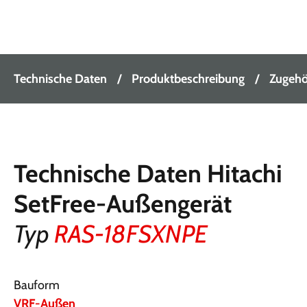
Technische Daten
Produktbeschreibung
Zugehör
Technische Daten Hitachi
SetFree-Außengerät
Typ
RAS-18FSXNPE
Bauform
VRF-Außen