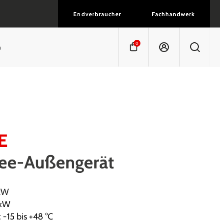
Endverbraucher
Fachhandwerk
0
n
E
ree-Außengerät
1kW
 kW
 -15 bis +48 °C