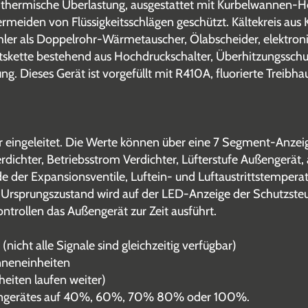
thermische Überlastung, ausgestattet mit Kurbelwannen-He
rmeiden von Flüssigkeitsschlägen geschützt. Kältekreis aus
kühler als Doppelrohr-Wärmetauscher, Ölabscheider, elektro
heitskette bestehend aus Hochdruckschalter, Überhitzungssch
 Dieses Gerät ist vorgefüllt mit R410A, fluorierte Treibh
er eingeleitet. Die Werte können über eine 7 Segment-Anze
erdichter, Betriebsstrom Verdichter, Lüfterstufe Außengerä
e der Expansionsventile, Luftein- und Luftaustrittstemperat
 Im Ursprungszustand wird auf der LED-Anzeige der Schutzst
ntrollen das Außengerät zur Zeit ausführt.
icht alle Signale sind gleichzeitig verfügbar)
nneneinheiten
eiten laufen weiter)
ßengerätes auf 40%, 60%, 70% 80% oder 100%.