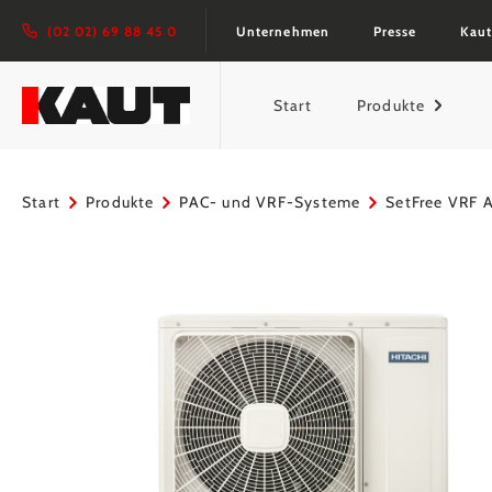
springen
Zur Hauptnavigation springen
(02 02) 69 88 45 0
Unternehmen
Presse
Kaut
Start
Produkte
Start
Produkte
PAC- und VRF-Systeme
SetFree VRF 
Bildergalerie überspringen