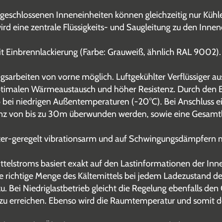
schlossenen Inneneinheiten können gleichzeitig nur Kühlen
ird eine zentrale Flüssigkeits- und Saugleitung zu den Innen
t Einbrennlackierung (Farbe: Grauweiß, ähnlich RAL 9002).
sarbeiten von vorne möglich. Luftgekühlter Verflüssiger aus
ptimalen Wärmeaustausch und höher Resistenz. Durch den E
 bei niedrigen Außentemperaturen (-20°C). Bei Anschluss e
enz von bis zu 30m überwunden werden, sowie eine Gesamtl
erter-geregelt vibrationsarm und auf Schwingungsdämpfern 
telstroms basiert exakt auf den Lastinformationen der Inn
ie richtige Menge des Kältemittels bei jedem Ladezustand d
zu. Bei Niedriglastbetrieb gleicht die Regelung ebenfalls de
t zu erreichen. Ebenso wird die Raumtemperatur und somit d