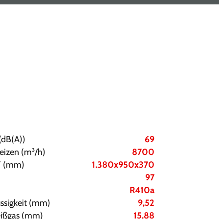
(dB(A))
69
eizen (m³/h)
8700
T (mm)
1.380x950x370
97
R410a
üssigkeit (mm)
9,52
Heißgas (mm)
15,88