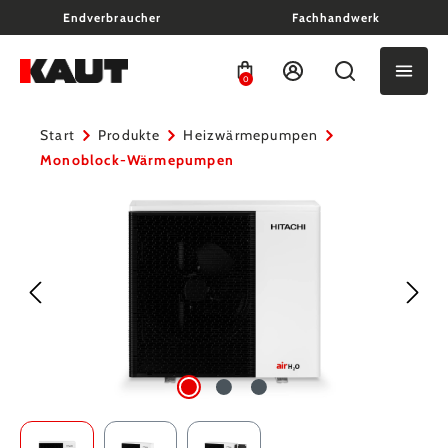
Endverbraucher
Fachhandwerk
alt springen
0
Start
Produkte
Heizwärmepumpen
Monoblock-Wärmepumpen
Bildergalerie überspringen