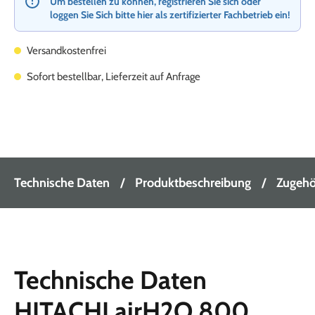
Um bestellen zu können, registrieren Sie sich oder
loggen Sie Sich bitte hier als zertifizierter Fachbetrieb ein!
Versandkostenfrei
Sofort bestellbar, Lieferzeit auf Anfrage
Technische Daten
Produktbeschreibung
Zugehör
Technische Daten
HITACHI airH2O 800