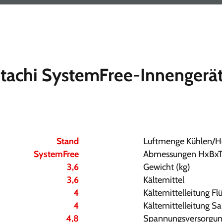
itachi SystemFree-Innengerä
Stand
Luftmenge Kühlen/H
SystemFree
Abmessungen HxBx
3,6
Gewicht (kg)
3,6
Kältemittel
4
Kältemittelleitung Fl
4
Kältemittelleitung 
4,8
Spannungsversorgun