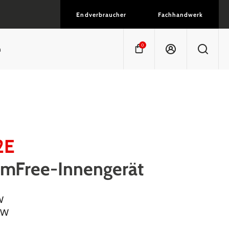
Endverbraucher
Fachhandwerk
0
n
2E
emFree-Innengerät
W
 kW