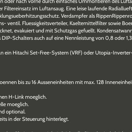
ben oder nach vorne durch einfaches Ummontieren des Luft
iltereinsatz im Luftansaug. Eine leise laufende Radialluef
icklungsueberhitzungsschutz. Verdampfer als RippenRippen
 ventil. Fluessigkeitsverteiler, Kaeltemittelfilter sowie Boe
rocknet, evakuiert und mit Schutzgas gefuellt. Kondensatw
 DIP-Schalters auch auf eine Nennleistung von 0,8 oder 1,
 an ein Hitachi Set-Free-System (VRF) oder Utopia-Inverte
ennen bis zu 16 Ausseneinheiten mit max. 128 Inneneinhei
nen H-Link moeglich.
lle moeglich.
nd optional.
its in der Steuerung hinterlegt.