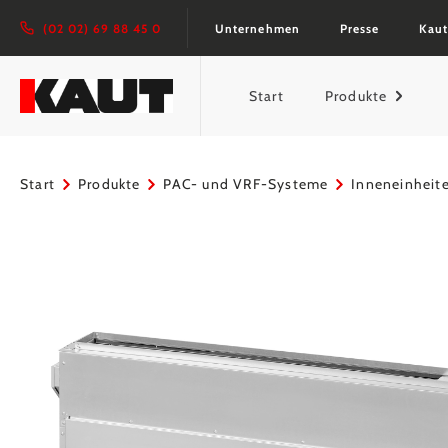
springen
Zur Hauptnavigation springen
(02 02) 69 88 45 0
Unternehmen
Presse
Kaut
Start
Produkte
Start
Produkte
PAC- und VRF-Systeme
Inneneinheit
Bildergalerie überspringen