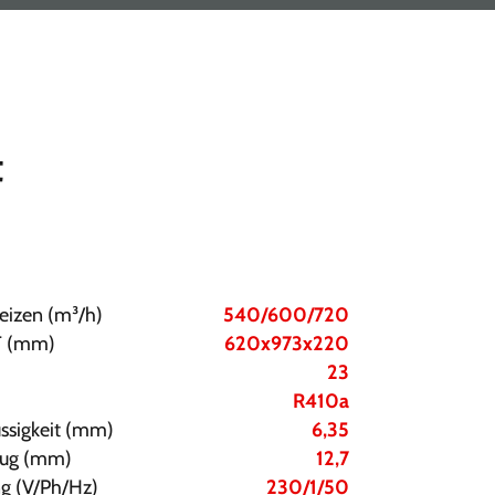
t
eizen (m³/h)
540/600/720
T (mm)
620x973x220
23
R410a
üssigkeit (mm)
6,35
Saug (mm)
12,7
g (V/Ph/Hz)
230/1/50