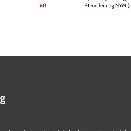
60
Steuerleitung NYM 
ng