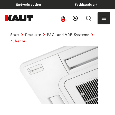
Endverbraucher
Fachhandwerk
alt springen
0
Start
Produkte
PAC- und VRF-Systeme
Zubehör
Bildergalerie überspringen