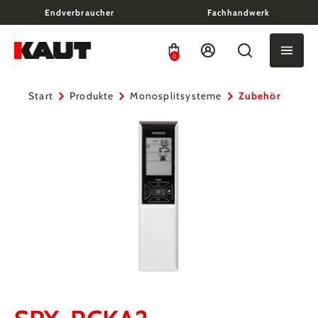
Endverbraucher
Fachhandwerk
alt springen
0
Start
Produkte
Monosplitsysteme
Zubehör
Bildergalerie überspringen