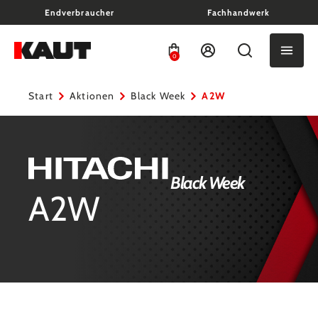
Endverbraucher
Fachhandwerk
alt springen
0
Start
Aktionen
Black Week
A2W
Black Week
A2W