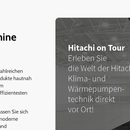
mine
zahlreichen
odukte hautnah
om
ffizientesten
ssen Sie sich
e moderne
und