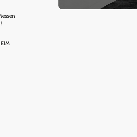
 Messen
!
HEIM