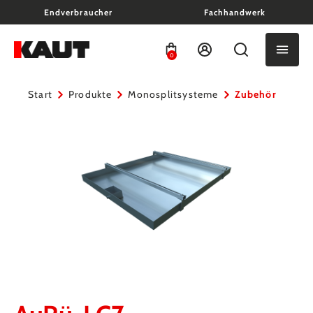
Endverbraucher
Fachhandwerk
alt springen
0
Start
Produkte
Monosplitsysteme
Zubehör
Bildergalerie überspringen