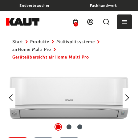
Endverbraucher
Fachhandwerk
alt springen
0
Start
Produkte
Multisplitsysteme
airHome Multi Pro
Geräteübersicht airHome Multi Pro
Bildergalerie überspringen